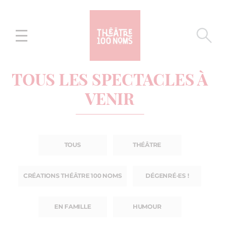
Aller
Aller au
au
contenu
menu
TOUS LES SPECTACLES À
VENIR
TOUS
THÉÂTRE
CRÉATIONS THÉÂTRE 100 NOMS
DÉGENRÉ·ES !
EN FAMILLE
HUMOUR