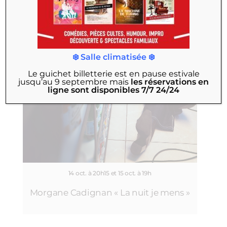
❄️ Salle climatisée ❄️
Le guichet billetterie est en pause estivale
jusqu’au 9 septembre
mais
les réservations en
ligne sont disponibles 7/7 24/24
14 oct. à 20h15 et 15 oct. à 19h
Morgane Cadignan « La nuit je mens »