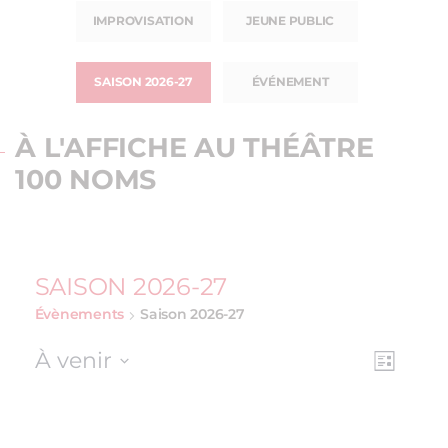
IMPROVISATION
JEUNE PUBLIC
SAISON 2026-27
ÉVÉNEMENT
À L'AFFICHE AU THÉÂTRE
100 NOMS
SAISON 2026-27
Évènements
Saison 2026-27
À venir
NAV
NAVI
Liste
Sélectionnez
DE
PAR
une
VUE
date.
CON