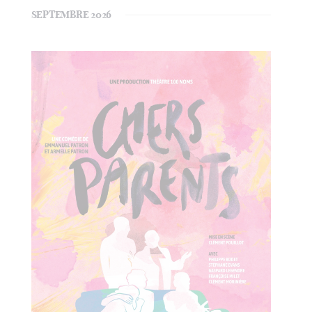
ÉVÈ
SEPTEMBRE 2026