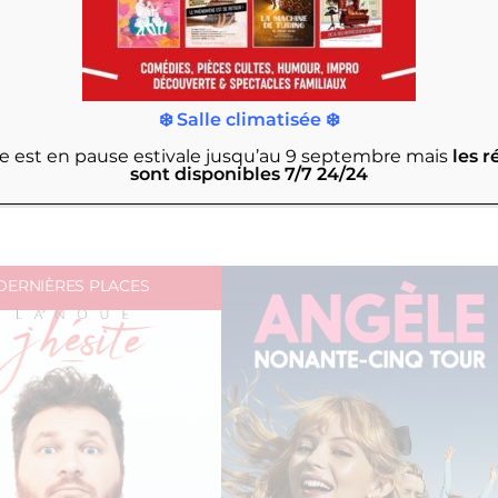
19 janvier 2022 à 21h00
28 janvier 2022 à 19h15
ne nouvelle comedy
Tania Dutel
❄️ Salle climatisée ❄️
rie est en pause estivale jusqu’au 9 septembre
mais
les r
sont disponibles 7/7 24/24
DERNIÈRES PLACES