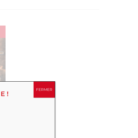
FERMER
E !