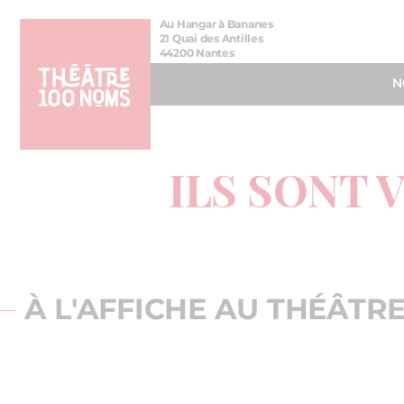
Aller
Aller au
Au Hangar à Bananes
au
contenu
21 Quai des Antilles
44200 Nantes
menu
N
ILS SONT 
À L'AFFICHE AU THÉÂTR