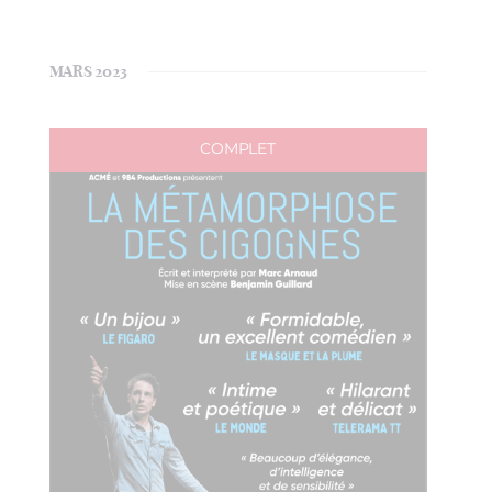
PAR
une
VUE
date.
CON
ÉVÈ
MARS 2023
COMPLET