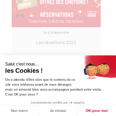
CRÉATION THÉÂTRE 100 NOMS
24 & 31 décembre
Les réveillons 2023
Salut c'est nous...
les Cookies !
JANVIER 2024
On a attendu d'être sûrs que le contenu de ce
site vous intéresse avant de vous déranger,
mais on aimerait bien vous accompagner pendant votre visite...
COMPLET
C'est OK pour vous ?
Consentements certifiés par
Non merci
Je choisis
OK pour moi