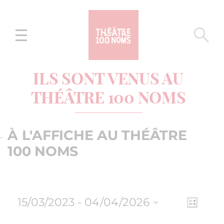
Aller
Aller au
au
contenu
menu
ILS SONT VENUS AU
THÉÂTRE 100 NOMS
À L'AFFICHE AU THÉÂTRE
100 NOMS
15/03/2023
 - 
04/04/2026
NAV
NAVI
Liste
Sélectionnez
DE