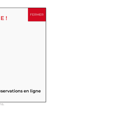
FERMER
E !
,
éservations en ligne
 Pièces à
ms.