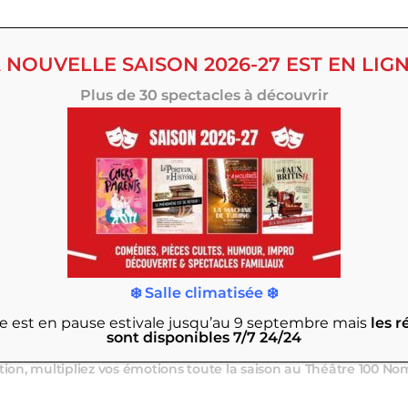
 NOUVELLE SAISON 2026-27 EST EN LIGN
Plus de 30 spectacles à découvrir
❄️ Salle climatisée ❄️
ngar à Bananes sur l’ile de Nantes, avec 330 places confortables
rie est en pause estivale jusqu’au 9 septembre
mais
les r
ne programmation divertissante aussi accessible qu’exigeante.
sont disponibles 7/7 24/24
ations originales, comédies, spectacles familiaux, d’humour ou
tion, multipliez vos émotions toute la saison au Théâtre 100 No