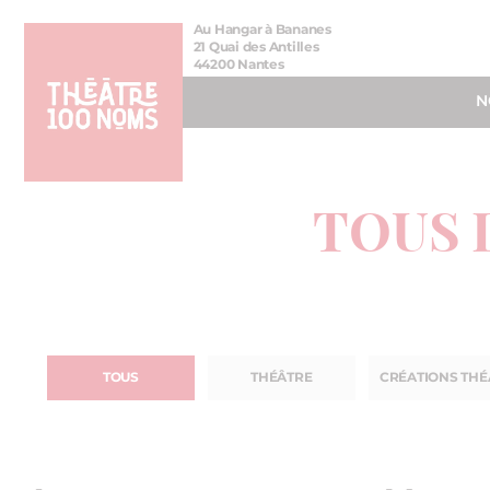
Aller
Aller au
Au Hangar à Bananes
au
contenu
21 Quai des Antilles
44200 Nantes
menu
N
TOUS 
TOUS
THÉÂTRE
CRÉATIONS THÉ