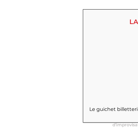
LA
Situé au Ha
Le guichet billette
découvrez u
succès, cré
d’improvisa