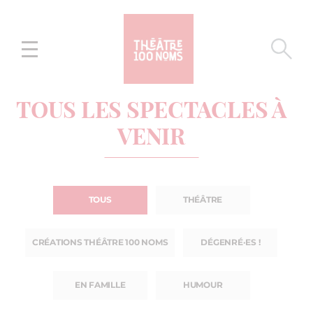
Aller
Aller au
au
contenu
menu
TOUS LES SPECTACLES À
VENIR
TOUS
THÉÂTRE
CRÉATIONS THÉÂTRE 100 NOMS
DÉGENRÉ·ES !
EN FAMILLE
HUMOUR