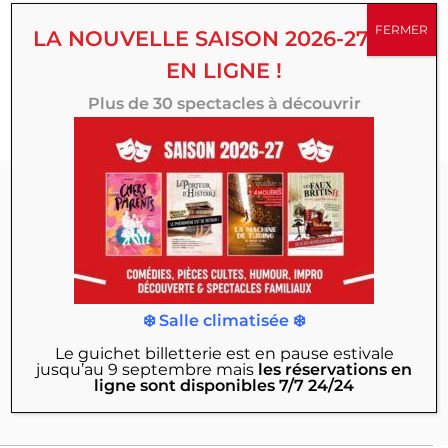
succès, créations originales, comédies, spectacles
FERMER
LA NOUVELLE SAISON 2026-27 EST
familiaux, d’humour ou d’improvisation, multipliez vos
EN LIGNE !
émotions toute la saison au Théâtre 100 Noms.
Plus de 30 spectacles à découvrir
Abonnez-vous à
notre Newsletter :
Actualités, exclusivités, mises en vente des
❄️ Salle climatisée ❄️
nouveaux spectacles, offres & bons plans…
Le guichet billetterie est en pause estivale
jusqu’au 9 septembre
mais
les réservations en
JE M'INSCRIS
ligne sont disponibles 7/7 24/24