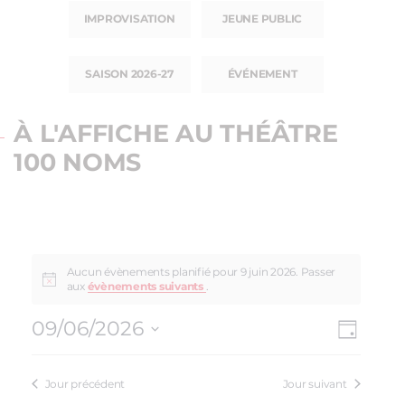
IMPROVISATION
JEUNE PUBLIC
SAISON 2026-27
ÉVÉNEMENT
À L'AFFICHE AU THÉÂTRE
100 NOMS
Aucun évènements planifié pour 9 juin 2026. Passer
aux
évènements suivants
.
09/06/2026
NAV
NAVI
Jour
Sélectionnez
DE
PAR
une
VUE
Jour précédent
Jour suivant
date.
CON