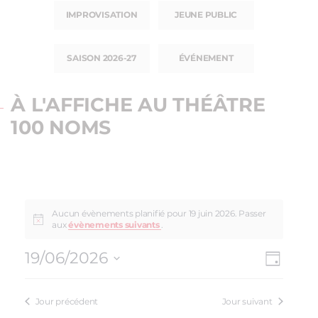
IMPROVISATION
JEUNE PUBLIC
SAISON 2026-27
ÉVÉNEMENT
À L'AFFICHE AU THÉÂTRE
100 NOMS
Aucun évènements planifié pour 19 juin 2026. Passer
aux
évènements suivants
.
19/06/2026
NAV
NAVI
Jour
Sélectionnez
DE
PAR
une
VUE
Jour précédent
Jour suivant
date.
CON