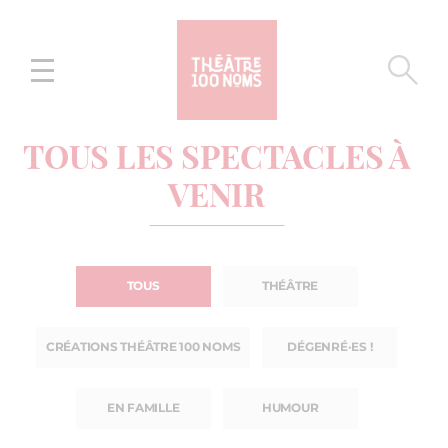
Aller
Aller au
au
contenu
menu
TOUS LES SPECTACLES À
VENIR
TOUS
THÉÂTRE
CRÉATIONS THÉÂTRE 100 NOMS
DÉGENRÉ·ES !
EN FAMILLE
HUMOUR