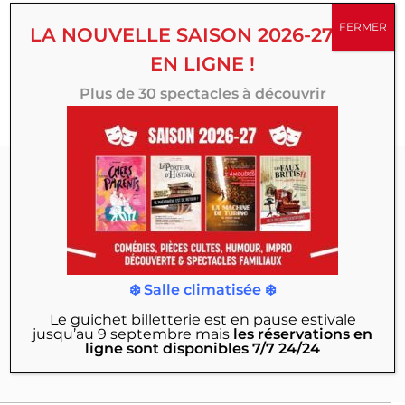
succès, créations originales, comédies, spectacles
FERMER
LA NOUVELLE SAISON 2026-27 EST
familiaux, d’humour ou d’improvisation, multipliez vos
EN LIGNE !
émotions toute la saison au Théâtre 100 Noms.
Plus de 30 spectacles à découvrir
Abonnez-vous à
notre Newsletter :
Actualités, exclusivités, mises en vente des
❄️ Salle climatisée ❄️
nouveaux spectacles, offres & bons plans…
Le guichet billetterie est en pause estivale
jusqu’au 9 septembre
mais
les réservations en
JE M'INSCRIS
ligne sont disponibles 7/7 24/24