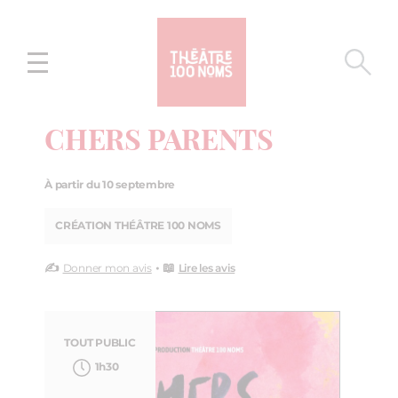
Aller
Aller au
au
contenu
menu
CHERS PARENTS
À partir du 10 septembre
CRÉATION THÉÂTRE 100 NOMS
✍️
• 📖
Donner mon avis
Lire les avis
TOUT PUBLIC
1h30