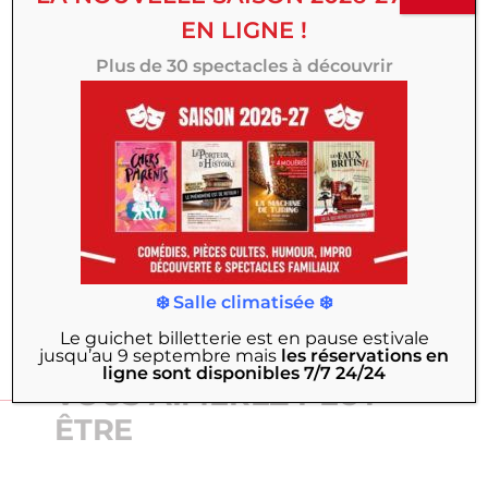
Titre
EN LIGNE !
Plus de 30 spectacles à découvrir
Votre avis
ENVOYER VOTRE AVIS
❄️ Salle climatisée ❄️
Le guichet billetterie est en pause estivale
jusqu’au 9 septembre
mais
les réservations en
ligne sont disponibles 7/7 24/24
VOUS AIMEREZ PEUT-
ÊTRE