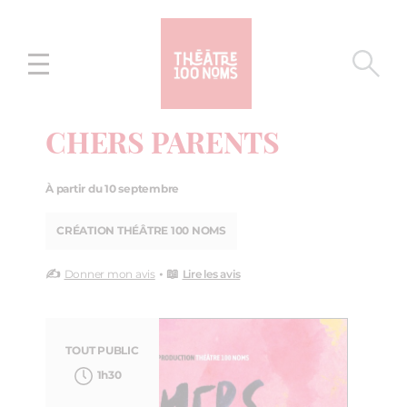
Aller
Aller au
au
contenu
menu
CHERS PARENTS
À partir du 10 septembre
CRÉATION THÉÂTRE 100 NOMS
✍️
• 📖
Donner mon avis
Lire les avis
TOUT PUBLIC
1h30