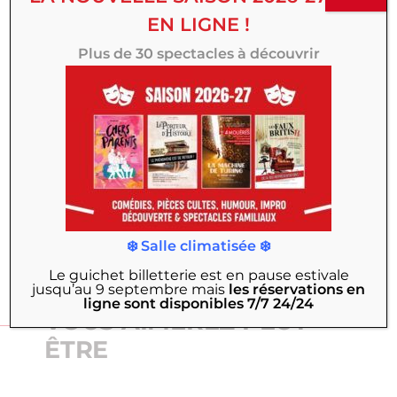
Titre
EN LIGNE !
Plus de 30 spectacles à découvrir
Votre avis
ENVOYER VOTRE AVIS
❄️ Salle climatisée ❄️
Le guichet billetterie est en pause estivale
jusqu’au 9 septembre
mais
les réservations en
ligne sont disponibles 7/7 24/24
VOUS AIMEREZ PEUT-
ÊTRE