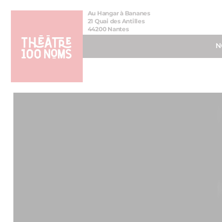
Aller
Aller au
Au Hangar à Bananes
au
contenu
21 Quai des Antilles
44200 Nantes
menu
N