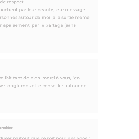
de respect !
 touchent par leur beauté, leur message
ersonnes autour de moi (à la sortie même
par apaisement, par le partage (sans
e fait tant de bien, merci à vous, j'en
nser longtemps et le conseiller autour de
Vendée
diffuser partout que ce soit pour des ados (