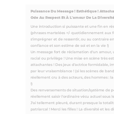
Puissance Du Message ! Esthétique ! Attacha
Ode Au Respect Et À L'amour De La Diversité
Une introduction si puissante et une fin en r
(phrases martelées +/- quotidiennement aux 
s'imprégner et de ressentir, ou au contraire en
confiance et son estime de soi et en la vie !)
Un message fort de réclamation d'un amour, u
racial ou privilège ! Une mise en scène très e
attachantes ! Des jeux d'actrice formidable,
par leur vraisemblance ! (si les scènes de band
réellement cru à des acteurs, des hommes : la
!)
Des renversements de situation/système de p
réellement saisir l'ordinaire vécu actuel sous le
J'ai tellement pleuré, durant presque la totali
patriarcal ! Merci les filles ! La diversité et le