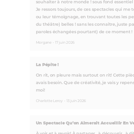
souhaiter à notre monde ! sous fond essentiel 
Je ressors toujours, de ces spectacles qui me
ou leur témoignage, en trouvant toutes les p
du théâtre) belles ! sans les connaître, juste 
paroles échangées pourtant) de ce moment !
Morgane
-
17 juin 2026
La Pépite !
On rit, on pleure mais surtout on rit! Cette pièc
avais besoin. Que de créativité, je vais y repe
moi!
Charlotte Leroy
-
13 juin 2026
Un Spectacle Qu’on Aimerait Accueillir En 
À voir et à revoir! À partager , à découvrir , à 