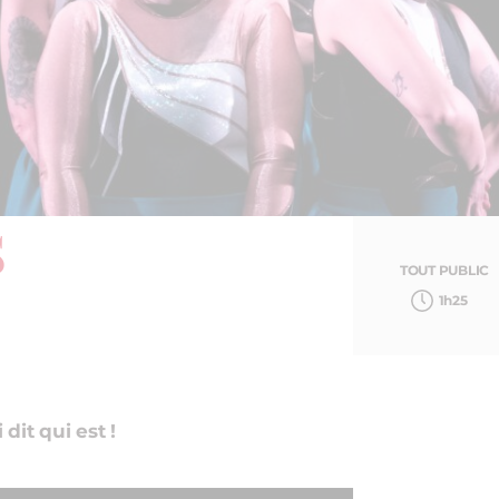
S
TOUT PUBLIC
1h25
dit qui est !