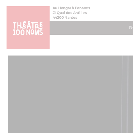
Aller
Aller au
Au Hangar à Bananes
au
contenu
21 Quai des Antilles
44200 Nantes
menu
N