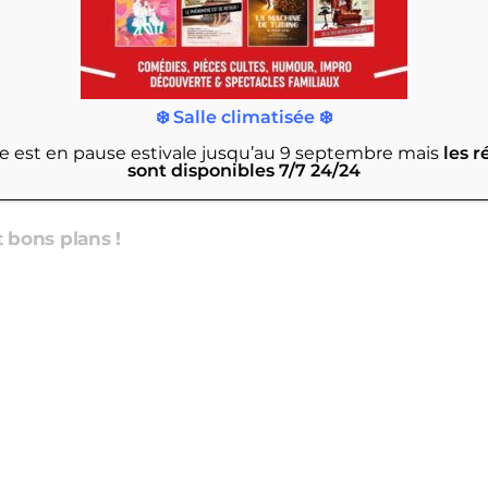
❄️ Salle climatisée ❄️
rie est en pause estivale jusqu’au 9 septembre
mais
les r
 spectacle | Contactez Alexandra Dugot
sont disponibles 7/7 24/24
et bons plans !