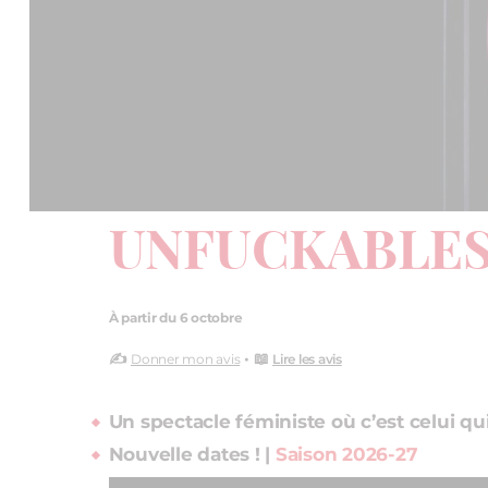
UNFUCKABLE
À partir du 6 octobre
✍️
• 📖
Donner mon avis
Lire les avis
Un spectacle féministe où c’est celui qui 
Nouvelle dates ! |
Saison 2026-27