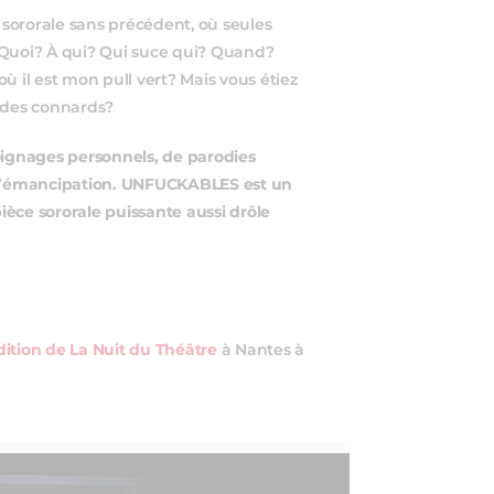
sororale sans précédent, où seules
 Quoi? À qui? Qui suce qui? Quand?
ù il est mon pull vert? Mais vous étiez
 des connards?
oignages personnels, de parodies
s d’émancipation. UNFUCKABLES est un
pièce sororale puissante aussi drôle
ition de La Nuit du Théâtre
à Nantes à