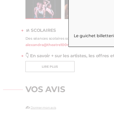
🚸
SCOLAIRES
Le guichet billette
Des séances scolaires sont programmées pour ce
alexandra@theatre100noms.com
👇 En savoir + sur les artistes, les offres 
LIRE PLUS
VOS AVIS
✍️
Donner mon avis