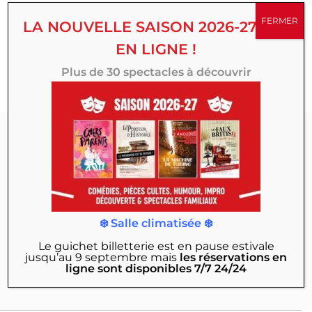
succès, créations originales, comédies, spectacles
FERMER
LA NOUVELLE SAISON 2026-27 EST
familiaux, d’humour ou d’improvisation, multipliez vos
EN LIGNE !
émotions toute la saison au Théâtre 100 Noms.
Plus de 30 spectacles à découvrir
Abonnez-vous à
notre Newsletter :
Actualités, exclusivités, mises en vente des
❄️ Salle climatisée ❄️
nouveaux spectacles, offres & bons plans…
Le guichet billetterie est en pause estivale
jusqu’au 9 septembre
mais
les réservations en
JE M'INSCRIS
ligne sont disponibles 7/7 24/24