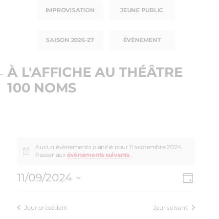
IMPROVISATION
JEUNE PUBLIC
SAISON 2026-27
ÉVÉNEMENT
À L'AFFICHE AU THÉÂTRE
100 NOMS
Aucun évènements planifié pour 11 septembre 2024.
Passer aux
évènements suivants
.
11/09/2024
NAV
NAVI
Jour
Sélectionnez
DE
PAR
une
VUE
Jour précédent
Jour suivant
date.
CON