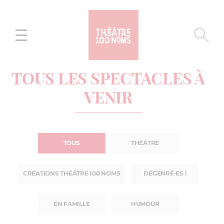
Aller
Aller au
au
contenu
menu
TOUS LES SPECTACLES À
VENIR
TOUS
THÉÂTRE
CRÉATIONS THÉÂTRE 100 NOMS
DÉGENRÉ·ES !
EN FAMILLE
HUMOUR