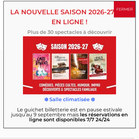
succès, créations originales, comédies, spectacles
FERMER
LA NOUVELLE SAISON 2026-27 EST
familiaux, d’humour ou d’improvisation, multipliez vos
EN LIGNE !
émotions toute la saison au Théâtre 100 Noms.
Plus de 30 spectacles à découvrir
Abonnez-vous à
notre Newsletter :
Actualités, exclusivités, mises en vente des
❄️ Salle climatisée ❄️
nouveaux spectacles, offres & bons plans…
Le guichet billetterie est en pause estivale
jusqu’au 9 septembre
mais
les réservations en
JE M'INSCRIS
ligne sont disponibles 7/7 24/24