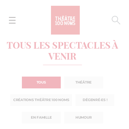
Aller
Aller au
au
contenu
menu
TOUS LES SPECTACLES À
VENIR
TOUS
THÉÂTRE
CRÉATIONS THÉÂTRE 100 NOMS
DÉGENRÉ·ES !
EN FAMILLE
HUMOUR