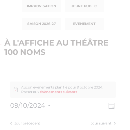
IMPROVISATION
JEUNE PUBLIC
SAISON 2026-27
ÉVÉNEMENT
À L'AFFICHE AU THÉÂTRE
100 NOMS
Aucun évènements planifié pour 9 octobre 2024.
Passer aux
évènements suivants
.
09/10/2024
NAV
NAVI
Jour
Sélectionnez
DE
PAR
une
VUE
Jour précédent
Jour suivant
date.
CON