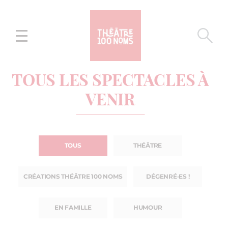
Aller
Aller au
au
contenu
menu
TOUS LES SPECTACLES À
VENIR
TOUS
THÉÂTRE
CRÉATIONS THÉÂTRE 100 NOMS
DÉGENRÉ·ES !
EN FAMILLE
HUMOUR