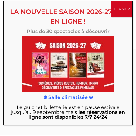
succès, créations originales, comédies, spectacles
FERMER
LA NOUVELLE SAISON 2026-27 EST
familiaux, d’humour ou d’improvisation, multipliez vos
EN LIGNE !
émotions toute la saison au Théâtre 100 Noms.
Plus de 30 spectacles à découvrir
Abonnez-vous à
notre Newsletter :
Actualités, exclusivités, mises en vente des
❄️ Salle climatisée ❄️
nouveaux spectacles, offres & bons plans…
Le guichet billetterie est en pause estivale
jusqu’au 9 septembre
mais
les réservations en
JE M'INSCRIS
ligne sont disponibles 7/7 24/24