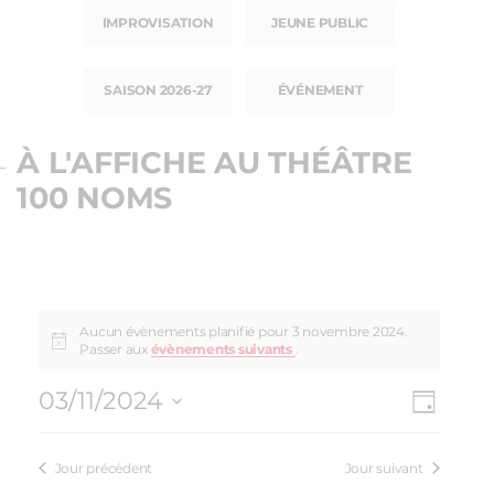
IMPROVISATION
JEUNE PUBLIC
SAISON 2026-27
ÉVÉNEMENT
À L'AFFICHE AU THÉÂTRE
100 NOMS
Aucun évènements planifié pour 3 novembre 2024.
Passer aux
évènements suivants
.
03/11/2024
NAV
NAVI
Jour
Sélectionnez
DE
PAR
une
VUE
Jour précédent
Jour suivant
date.
CON