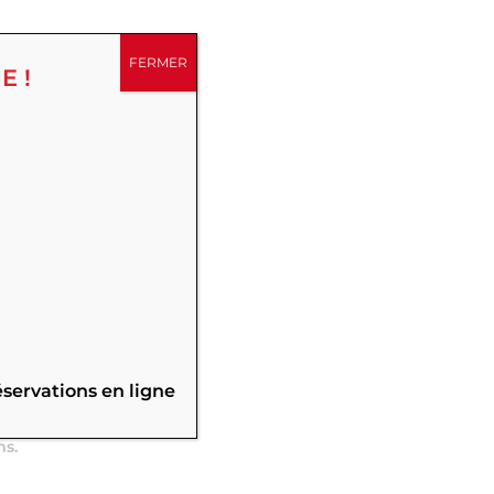
FERMER
E !
,
éservations en ligne
 Pièces à
ms.