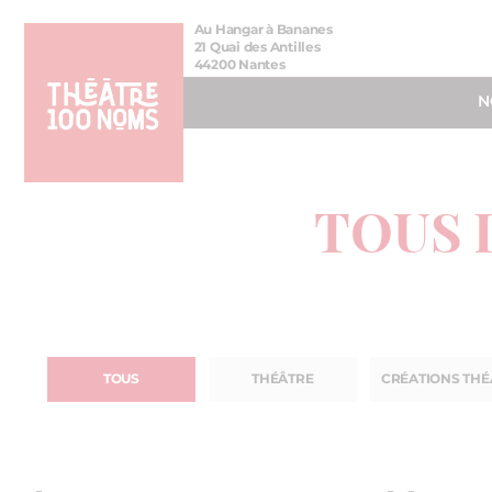
Aller
Aller au
Au Hangar à Bananes
au
contenu
21 Quai des Antilles
44200 Nantes
menu
N
TOUS 
TOUS
THÉÂTRE
CRÉATIONS THÉ