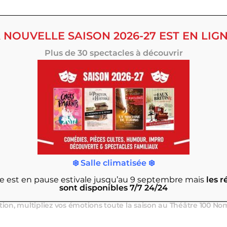
 NOUVELLE SAISON 2026-27 EST EN LIGN
Plus de 30 spectacles à découvrir
❄️ Salle climatisée ❄️
ngar à Bananes sur l’ile de Nantes, avec 330 places confortables
rie est en pause estivale jusqu’au 9 septembre
mais
les r
ne programmation divertissante aussi accessible qu’exigeante.
sont disponibles 7/7 24/24
ations originales, comédies, spectacles familiaux, d’humour ou
tion, multipliez vos émotions toute la saison au Théâtre 100 No