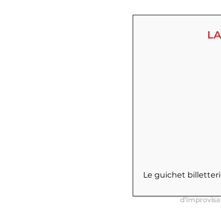
LA
Situé au Ha
Le guichet billette
découvrez u
succès, cré
d’improvisa