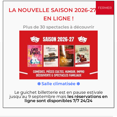
succès, créations originales, comédies, spectacles
FERMER
LA NOUVELLE SAISON 2026-27 EST
familiaux, d’humour ou d’improvisation, multipliez vos
EN LIGNE !
émotions toute la saison au Théâtre 100 Noms.
Plus de 30 spectacles à découvrir
Abonnez-vous à
notre Newsletter :
Actualités, exclusivités, mises en vente des
❄️ Salle climatisée ❄️
nouveaux spectacles, offres & bons plans…
Le guichet billetterie est en pause estivale
jusqu’au 9 septembre
mais
les réservations en
JE M'INSCRIS
ligne sont disponibles 7/7 24/24