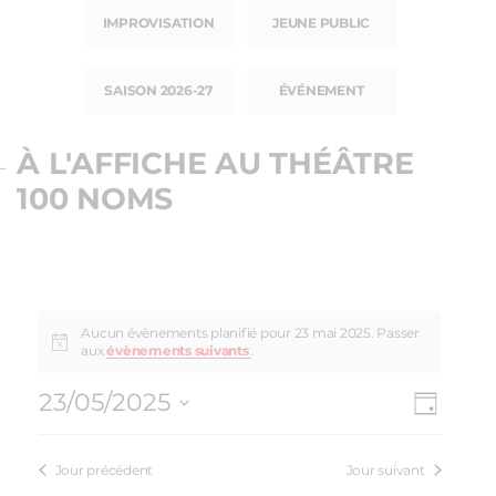
IMPROVISATION
JEUNE PUBLIC
SAISON 2026-27
ÉVÉNEMENT
À L'AFFICHE AU THÉÂTRE
100 NOMS
Aucun évènements planifié pour 23 mai 2025. Passer
aux
évènements suivants
.
23/05/2025
NAV
NAVI
Jour
Sélectionnez
DE
PAR
une
VUE
Jour précédent
Jour suivant
date.
CON