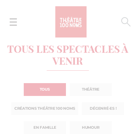
Aller
Aller au
au
contenu
menu
TOUS LES SPECTACLES À
VENIR
TOUS
THÉÂTRE
CRÉATIONS THÉÂTRE 100 NOMS
DÉGENRÉ·ES !
EN FAMILLE
HUMOUR