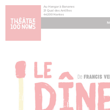
Aller
Aller au
Au Hangar à Bananes
au
contenu
21 Quai des Antilles
44200 Nantes
menu
N