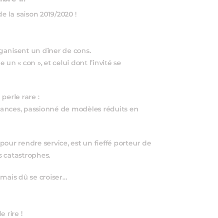
e la saison 2019/2020 !
ganisent un dîner de cons.
un « con », et celui dont l’invité se
 perle rare :
nances, passionné de modèles réduits en
 pour rendre service, est un fieffé porteur de
s catastrophes.
amais dû se croiser…
 rire !