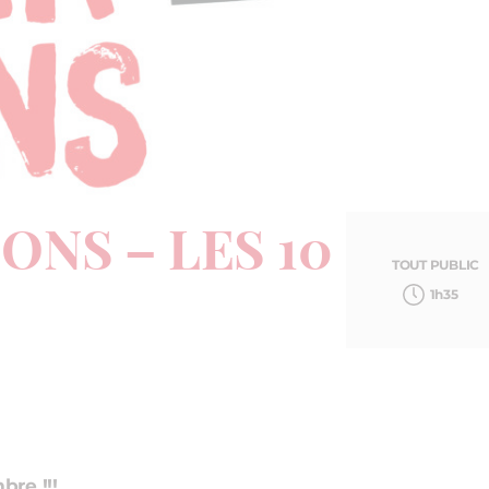
ONS – LES 10
TOUT PUBLIC
1h35
re !!!