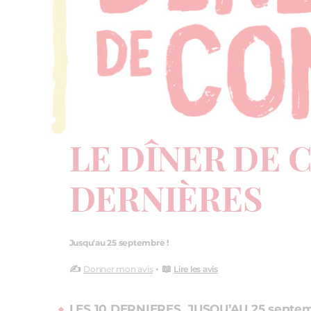
LE DÎNER DE C
DERNIÈRES
Jusqu'au 25 septembre !
✍️
• 📖
Donner mon avis
Lire les avis
LES 10 DERNIERES JUSQU’AU 25 septemb