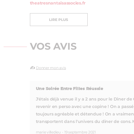
theatresnantaisassocies.fr
LIRE PLUS
VOS AVIS
✍️
Donner mon avis
Une Soirée Entre Filles Réussie
J'étais déjà venue il y a 2 ans pour le Diner d
revenir en perso avec une copine ! On a passé
toujours agréable et détendue ! On a vraiment
transportent dans l'univers du diner de cons.
marie villedieu
-
19 septembre 2021