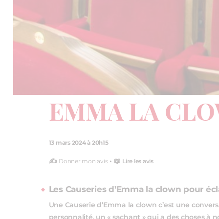
EMMA LA CL
13 mars 2024 à 20h15
✍️
• 📖
Donner mon avis
Lire les avis
Les Causeries d’Emma la clown pour éc
Une Causerie d’Emma la clown c’est une conver
personnalité, un « sachant » qui a des choses à n