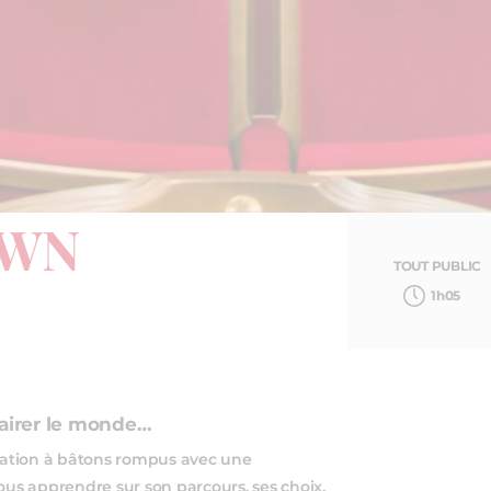
OWN
TOUT PUBLIC
1h05
lairer le monde…
sation à bâtons rompus avec une
ous apprendre sur son parcours, ses choix,