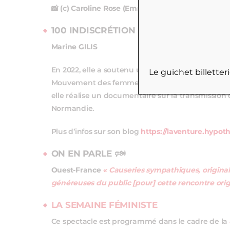
📸 (c) Caroline Rose (Emma)
100 INDISCRÉTION
Marine GILIS
En 2022, elle a soutenu une thèse sur l’expérienc
Le guichet billette
Mouvement des femmes en Bretagne et Pays de la
elle réalise un documentaire sur la transmission 
Normandie.
Plus d’infos sur son blog
https://laventure.hypot
ON EN PARLE 🕬
Ouest-France
« Causeries sympathiques, originale
généreuses du public [pour] cette rencontre orig
LA SEMAINE FÉMINISTE
Ce spectacle est programmé dans le cadre de la