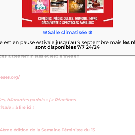
❄️ Salle climatisée ❄️
e de libération sexuelle des militantes du
rie est en pause estivale jusqu’au 9 septembre
mais
les r
sont disponibles 7/7 24/24
 Loire (1970-1981). Depuis quelques mois,
des luttes féministes et lesbiennes en
heses.org/
s, hilarantes parfois » |
« Réactions
inale »
à lire ici !
4ème édition de la Semaine Féministe du 13