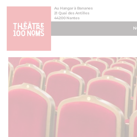
Aller
Aller au
Au Hangar à Bananes
au
contenu
21 Quai des Antilles
44200 Nantes
menu
N