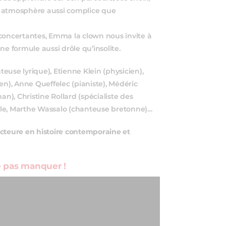
e atmosphère aussi complice que
éconcertantes, Emma la clown nous invite à
ne formule aussi drôle qu’insolite.
use lyrique), Etienne Klein (physicien),
en), Anne Queffelec (pianiste), Médéric
), Christine Rollard (spécialiste des
lle, Marthe Wassalo (chanteuse bretonne)…
docteure en histoire contemporaine et
e pas manquer !