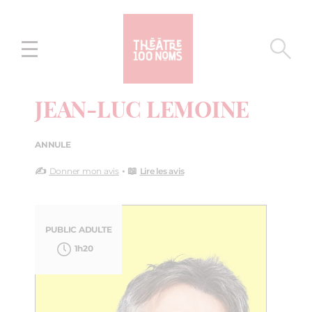
Aller
Aller au
au
contenu
menu
JEAN-LUC LEMOINE
ANNULE
✍️
• 📖
Donner mon avis
Lire les avis
PUBLIC ADULTE
1h20