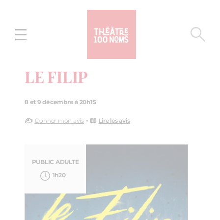
Aller
Aller au
au
contenu
menu
LE FILIP
8 et 9 décembre à 20h15
✍️
• 📖
Donner mon avis
Lire les avis
PUBLIC ADULTE
1h20