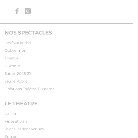
NOS SPECTACLES
Les faux british
Oublie-moi
Théâtre
Humour
Saison 2026-27
Jeune Public
Créations Théâtre 100 noms
LE THÉÂTRE
Le lieu
Visite et plan
Ils et elles sont venues
Equipe