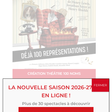
CRÉATION THÉÂTRE 100 NOMS
À partir de février 2027
FERMER
LA NOUVELLE SAISON 2026-27 EST
Les faux british
EN LIGNE !
Plus de 30 spectacles à découvrir