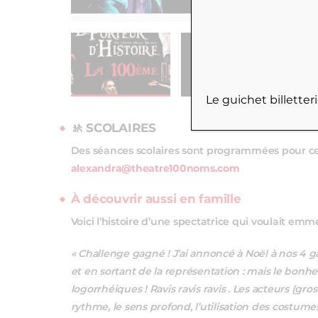
Le guichet billette
🚸
SCOLAIRES
Des séances scolaires sont programmées pour ce
alexandra@theatre100noms.com
À découvrir aussi en famille
Voici l’histoire d’une spectatrice qui voulait em
« Challenge gagné ! J’ai annoncé à Noël à nos 4 ga
et en sortant de la représentation : mais le bonheu
logorrhéiques ! Ravis ravis ravis . Les acteurs (gros g
rythme, le sens profond, l’utilisation des costumes