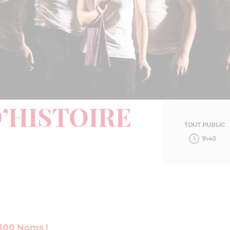
’HISTOIRE
TOUT PUBLIC
1h40
 100 Noms !