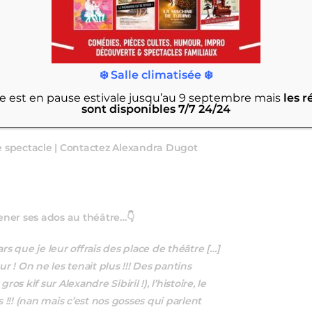
❄️ Salle climatisée ❄️
rie est en pause estivale jusqu’au 9 septembre
mais
les r
sont disponibles 7/7 24/24
 spectacle | Contactez Alexandra Dugot
mener ses ados au théâtre…👇
rs que je leur offrais des place de théâtre […]
r ! On ne les tenait plus !!! Des pantins
ros kif sur Alexandre Sibiril !), l’histoire, le
 !!! (nan mais c’est nos gosses qui parlent