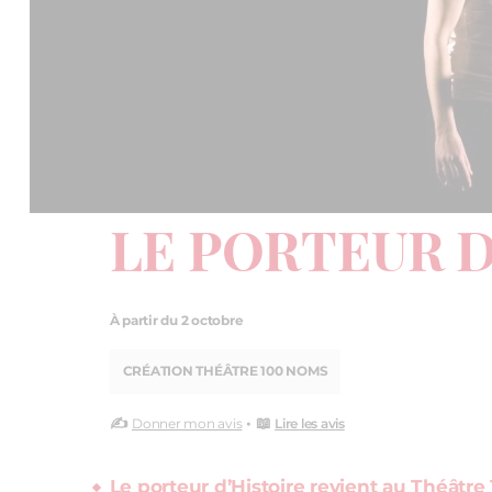
LE PORTEUR D
À partir du 2 octobre
CRÉATION THÉÂTRE 100 NOMS
✍️
• 📖
Donner mon avis
Lire les avis
Le porteur d’Histoire revient au Théâtre