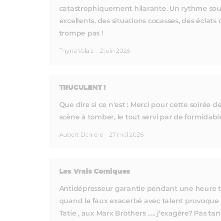
catastrophiquement hilarante. Un rythme so
excellents, des situations cocasses, des éclats 
trompe pas !
Thyna Valais
-
2 juin 2026
TRUCULENT !
Que dire si ce n'est : Merci pour cette soirée d
scène à tomber, le tout servi par de formidabl
Aubert Danielle
-
27 mai 2026
Les Vrais Comiques
Antidépresseur garantie pendant une heure tr
quand le faux exacerbé avec talent provoque d
Tatie , aux Marx Brothers ….. j'exagère? Pas tan