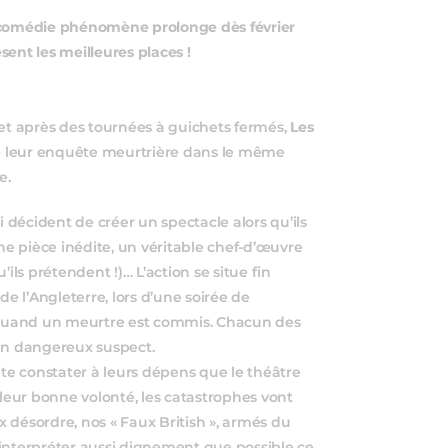
a comédie phénomène prolonge dès février
ent les meilleures places !
t après des tournées à guichets fermés,
Les
re leur enquête meurtrière dans le même
e.
décident de créer un spectacle alors qu’ils
une pièce inédite, un véritable chef-d’œuvre
ils prétendent !)… L’action se situe fin
 l’Angleterre, lors d’une soirée de
r quand un meurtre est commis. Chacun des
 un dangereux suspect.
ite constater à leurs dépens que le théâtre
eur bonne volonté, les catastrophes vont
 désordre, nos « Faux British », armés du