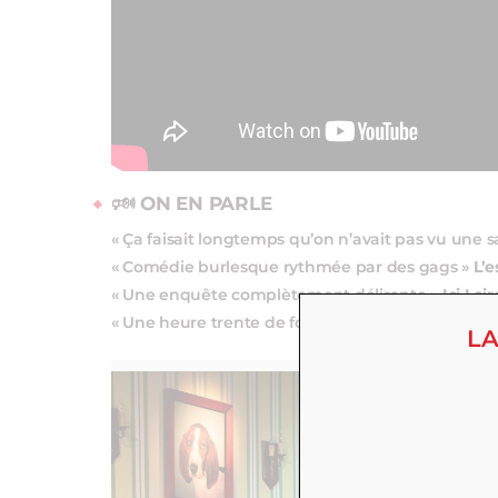
🕬 ON EN PARLE
« Ça faisait longtemps qu’on n’avait pas vu une sal
« Comédie burlesque rythmée par des gags »
L’e
« Une enquête complètement délirante »
Ici Loi
« Une heure trente de fous rires »
Big City Nantes
LA