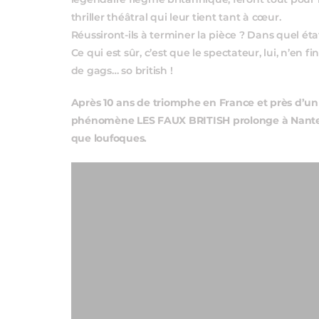
légendaire flegme britannique, feront tout pour
thriller théâtral qui leur tient tant à cœur.
Réussiront-ils à terminer la pièce ? Dans quel état
Ce qui est sûr, c’est que le spectateur, lui, n’en f
de gags… so british !
Après 10 ans de triomphe en France et près d’un 
phénomène LES FAUX BRITISH prolonge à Nantes, 
que loufoques.