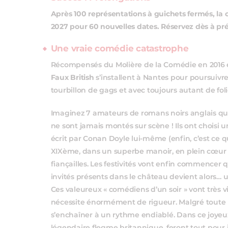
Après 100 représentations à guichets fermés, l
2027 pour 60 nouvelles dates. Réservez dès à prés
Une vraie comédie catastrophe
Récompensés du Molière de la Comédie en 2016 e
Faux British
s’installent à Nantes pour poursuiv
tourbillon de gags et avec toujours autant de foli
Imaginez 7 amateurs de romans noirs anglais qui 
ne sont jamais montés sur scène ! Ils ont choisi 
écrit par Conan Doyle lui-même (enfin, c’est ce qu’
XIXème, dans un superbe manoir, en plein cœur de
fiançailles. Les festivités vont enfin commence
invités présents dans le château devient alors…
Ces valeureux « comédiens d’un soir » vont très v
nécessite énormément de rigueur. Malgré toute l
s’enchaîner à un rythme endiablé. Dans ce joyeux