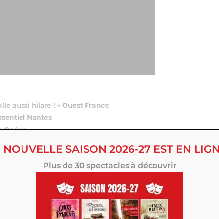
le aussi hilare ! »
Ouest France
ssentiel Nantes
re Océan
 NOUVELLE SAISON 2026-27 EST EN LIGN
Plus de 30 spectacles à découvrir