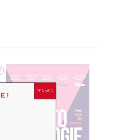
FERMER
E !