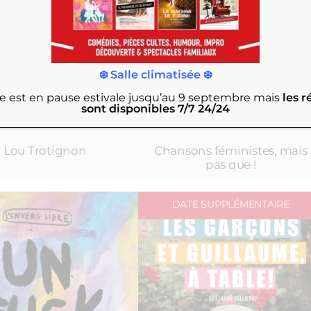
❄️ Salle climatisée ❄️
rie est en pause estivale jusqu’au 9 septembre
mais
les r
sont disponibles 7/7 24/24
4 mars 2025 à 20h15
5 mars 2025 à 20h15
Lou Trotignon
Chansons féministes, mais
pas que !
DATE SUPPLÉMENTAIRE