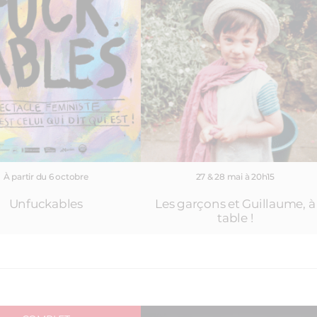
À partir du 6 octobre
27 & 28 mai à 20h15
Unfuckables
Les garçons et Guillaume, à
table !