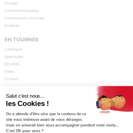
Groupe
Comité d'entreprise
Centres socio-culturels
Scolaires
EN TOURNÉE
Catalogue
Spectacles
BIS 2026
Dates
Contact
INFOS PRATIQUES
Salut c'est nous...
les Cookies !
Plan d'accès
Tarifs
On a attendu d'être sûrs que le contenu de ce
Abonnements
site vous intéresse avant de vous déranger,
mais on aimerait bien vous accompagner pendant votre visite...
Carte cadeau
C'est OK pour vous ?
Contact