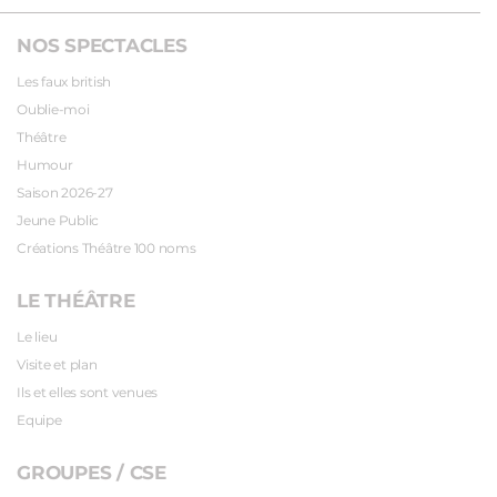
NOS SPECTACLES
Les faux british
Oublie-moi
Théâtre
Humour
Saison 2026-27
Jeune Public
Créations Théâtre 100 noms
LE THÉÂTRE
Le lieu
Visite et plan
Ils et elles sont venues
Equipe
GROUPES / CSE