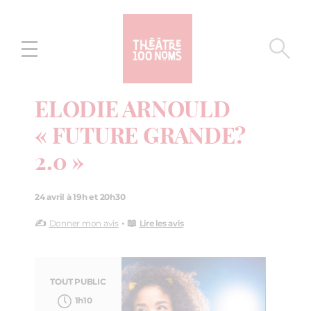
Aller
Aller au
au
contenu
menu
ELODIE ARNOULD
« FUTURE GRANDE?
2.0 »
24 avril à 19h et 20h30
✍️
• 📖
Donner mon avis
Lire les avis
TOUT PUBLIC
1h10