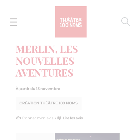
Aller
Aller au
au
contenu
menu
MERLIN, LES
NOUVELLES
AVENTURES
À partir du 15 novembre
CRÉATION THÉÂTRE 100 NOMS
✍️
• 📖
Donner mon avis
Lire les avis