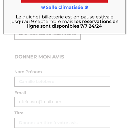
quand même" je cite.
❄️ Salle climatisée ❄️
Claire
-
25 avril 2024
Le guichet billetterie est en pause estivale
jusqu’au 9 septembre
mais
les réservations en
ligne sont disponibles 7/7 24/24
LIRE TOUS LES COMMENTAIRES
DONNER MON AVIS
Nom Prénom
Email
Titre