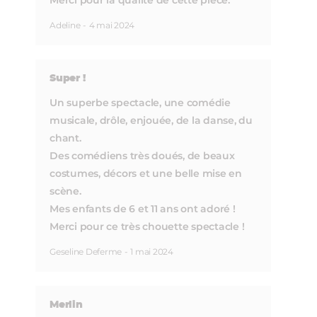
Merci pour la qualité de cette pièce.
Adeline
-
4 mai 2024
Super !
Un superbe spectacle, une comédie
musicale, drôle, enjouée, de la danse, du
chant.
Des comédiens très doués, de beaux
costumes, décors et une belle mise en
scène.
Mes enfants de 6 et 11 ans ont adoré !
Merci pour ce très chouette spectacle !
Geseline Deferme
-
1 mai 2024
Merlin