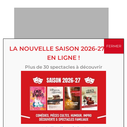
FERMER
LA NOUVELLE SAISON 2026-27 EST
EN LIGNE !
Plus de 30 spectacles à découvrir
Riche de son parcours, c’est désormais plus
assurée et mature que Philippine Lavrey se
lance dans son premier projet solo et monte
sur scène pour vous faire découvrir son
univers et ses chansons pop-folk organiques,
notamment « Tomber en amour », son premier
single.
Venez, ouvrez vos yeux et vos oreilles, laissez-