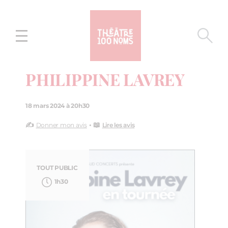
Aller
Aller au
au
contenu
menu
PHILIPPINE LAVREY
18 mars 2024 à 20h30
✍️
• 📖
Donner mon avis
Lire les avis
TOUT PUBLIC
1h30