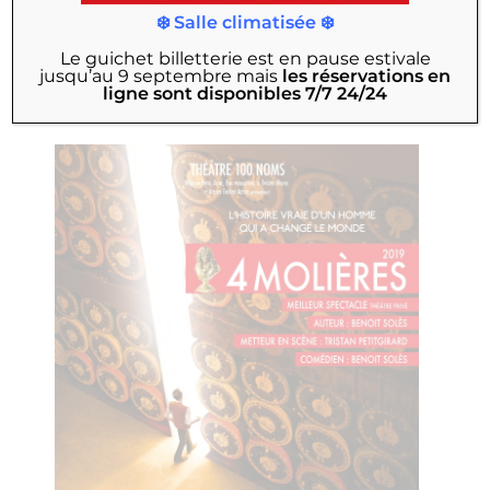
À partir de février 2027
❄️ Salle climatisée ❄️
Les faux british
Le guichet billetterie est en pause estivale
jusqu’au 9 septembre
mais
les réservations en
ligne sont disponibles 7/7 24/24