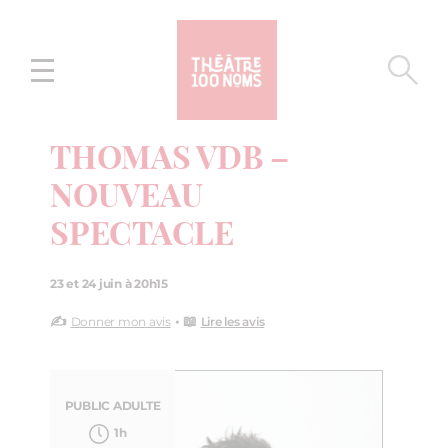
Aller
Aller au
au
contenu
menu
THOMAS VDB –
NOUVEAU
SPECTACLE
23 et 24 juin à 20h15
✍️
• 📖
Donner mon avis
Lire les avis
PUBLIC ADULTE
1h