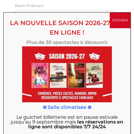
Nom Prénom
FERMER
LA NOUVELLE SAISON 2026-27 EST
Email
EN LIGNE !
Plus de 30 spectacles à découvrir
Titre
Votre avis
❄️ Salle climatisée ❄️
Le guichet billetterie est en pause estivale
jusqu’au 9 septembre
mais
les réservations en
ligne sont disponibles 7/7 24/24
ENVOYER VOTRE AVIS