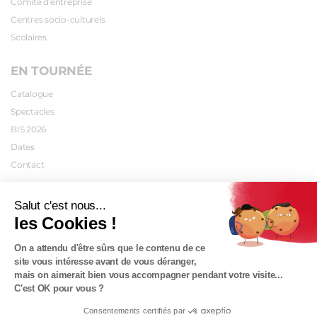
Comité d'entreprise
Centres socio-culturels
Scolaires
EN TOURNÉE
Catalogue
Spectacles
BIS 2026
Dates
Contact
INFOS PRATIQUES
Salut c'est nous...
les Cookies !
Plan d'accès
Tarifs
On a attendu d'être sûrs que le contenu de ce
Abonnements
site vous intéresse avant de vous déranger,
mais on aimerait bien vous accompagner pendant votre visite...
Carte cadeau
C'est OK pour vous ?
Contact
Consentements certifiés par
Mécanisé avec ♥ par
Le Petit Garage