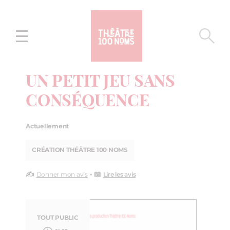
Aller
Aller au
au
contenu
menu
UN PETIT JEU SANS
CONSÉQUENCE
Actuellement
CRÉATION THÉÂTRE 100 NOMS
✍️
• 📖
Donner mon avis
Lire les avis
TOUT PUBLIC