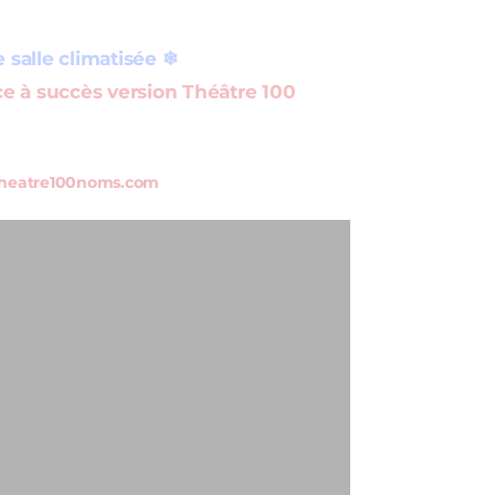
 salle climatisée ❄
e à succès version Théâtre 100
heatre100noms.com