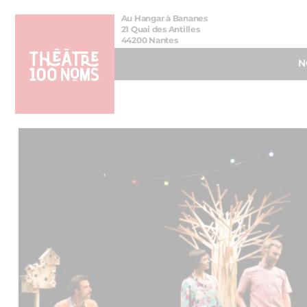
Aller
Aller au
Au Hangar à Bananes
au
contenu
21 Quai des Antilles
44200 Nantes
menu
N