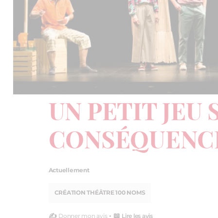
UN PETIT JEU 
CONSÉQUENC
Actuellement
CRÉATION THÉÂTRE 100 NOMS
✍️
• 📖
Donner mon avis
Lire les avis