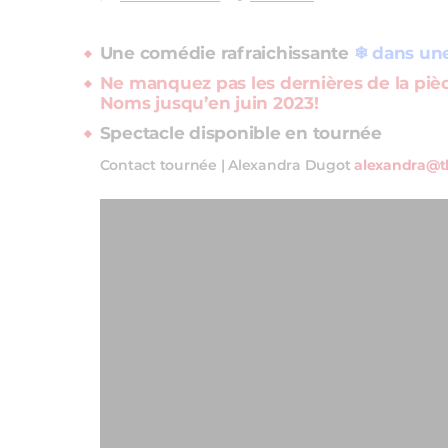
Une comédie rafraichissante
❄ dans une
Ne manquez pas les dernières de la pièc
Noms jusqu’en juin 2023!
Spectacle disponible en tournée
Contact tournée | Alexandra Dugot
alexandra@t