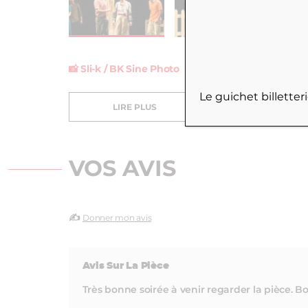
📸
Sli-k / BK Sine Photo
Le guichet billette
LIRE PLUS
VOS AVIS
✍️
Donner mon avis
Avis Sur La Pièce
Très bonne soirée à venir regarder la pièce. B