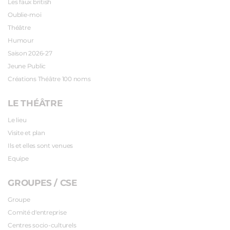
Les faux british
Oublie-moi
Théâtre
Humour
Saison 2026-27
Jeune Public
Créations Théâtre 100 noms
LE THÉÂTRE
Le lieu
Visite et plan
Ils et elles sont venues
Equipe
GROUPES / CSE
Groupe
Comité d'entreprise
Centres socio-culturels