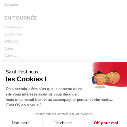
Scolaires
EN TOURNÉE
Catalogue
Spectacles
BIS 2026
Dates
Contact
INFOS PRATIQUES
Salut c'est nous...
les Cookies !
Plan d'accès
Tarifs
On a attendu d'être sûrs que le contenu de ce
Abonnements
site vous intéresse avant de vous déranger,
mais on aimerait bien vous accompagner pendant votre visite...
Carte cadeau
C'est OK pour vous ?
Contact
Consentements certifiés par
Mécanisé avec ♥ par
Le Petit Garage
Mentions légales
CGV
Non merci
Je choisis
OK pour moi