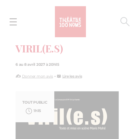
Aller
Aller au
au
contenu
menu
VIRIL(E.S)
6 au 8 avril 2027 à 20h15
✍️
• 📖
Donner mon avis
Lire les avis
TOUT PUBLIC
1h15