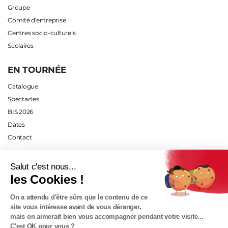
Groupe
Comité d'entreprise
Centres socio-culturels
Scolaires
EN TOURNÉE
Catalogue
Spectacles
BIS 2026
Dates
Contact
INFOS PRATIQUES
Salut c'est nous...
les Cookies !
Plan d'accès
Tarifs
On a attendu d'être sûrs que le contenu de ce
Abonnements
site vous intéresse avant de vous déranger,
mais on aimerait bien vous accompagner pendant votre visite...
Carte cadeau
C'est OK pour vous ?