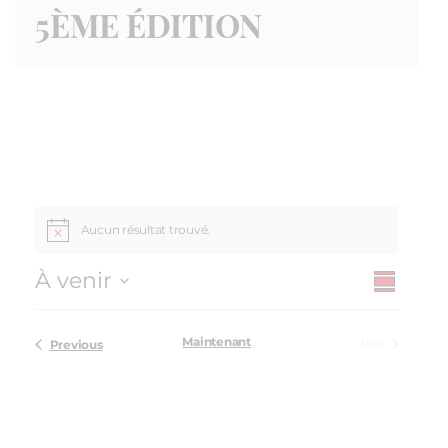
5ÈME ÉDITION
Aucun résultat trouvé.
À venir
Summar
NAVIGA
Select
DE
NAVI
date.
VUES
Maintenant
Évènements
Évènements
Previous
Next
PAR
ÉVÈNE
CON