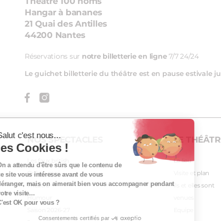
Théâtre 100 noms
Hangar à bananes
21 Quai des Antilles
44200 Nantes
Réservations sur
notre billetterie en ligne
7/7 24/24
Le guichet billetterie du théâtre est en pause estivale
Salut c'est nous...
NOS SPECTACLES
LE THÉÂTR
les Cookies !
Les faux british
Le lieu
On a attendu d'être sûrs que le contenu de
Oublie-moi
Visite et plan
ce site vous intéresse avant de vous
déranger, mais on aimerait bien vous accompagner pendant
Théâtre
Ils et elles sont
votre visite...
Humour
venues
C'est OK pour vous ?
Saison 2026-27
Equipe
Consentements certifiés par