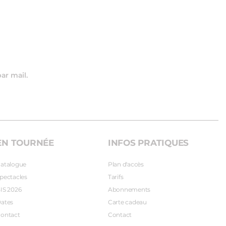
par mail.
EN TOURNÉE
INFOS PRATIQUES
atalogue
Plan d'accès
pectacles
Tarifs
IS 2026
Abonnements
ates
Carte cadeau
ontact
Contact