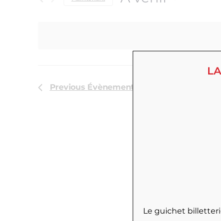
Select
date.
LA
Previous
Évènements
Le guichet billette