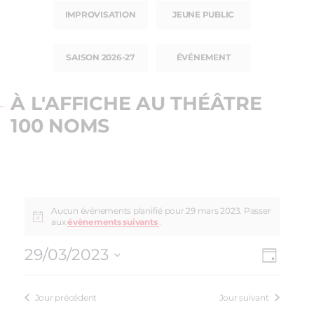
IMPROVISATION
JEUNE PUBLIC
SAISON 2026-27
ÉVÉNEMENT
À L'AFFICHE AU THÉÂTRE
100 NOMS
Aucun évènements planifié pour 29 mars 2023. Passer
aux
évènements suivants
.
29/03/2023
NAV
NAVI
Jour
Sélectionnez
DE
PAR
une
VUE
Jour précédent
Jour suivant
date.
CON