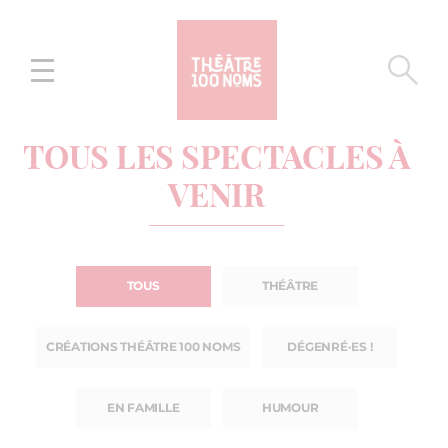
Aller
Aller au
au
contenu
menu
TOUS LES SPECTACLES À
VENIR
TOUS
THÉÂTRE
CRÉATIONS THÉÂTRE 100 NOMS
DÉGENRÉ·ES !
EN FAMILLE
HUMOUR