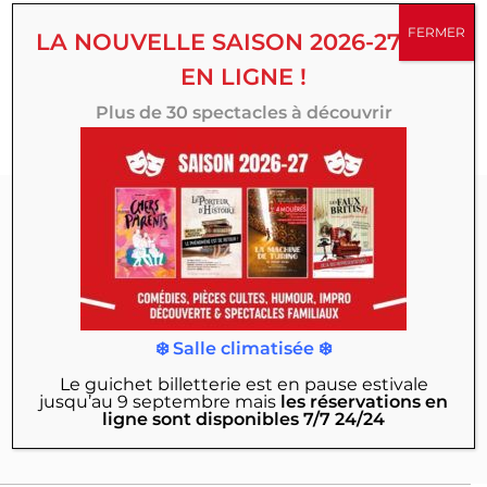
succès, créations originales, comédies, spectacles
FERMER
LA NOUVELLE SAISON 2026-27 EST
familiaux, d’humour ou d’improvisation, multipliez vos
EN LIGNE !
émotions toute la saison au Théâtre 100 Noms.
Plus de 30 spectacles à découvrir
Abonnez-vous à
notre Newsletter :
Actualités, exclusivités, mises en vente des
❄️ Salle climatisée ❄️
nouveaux spectacles, offres & bons plans…
Le guichet billetterie est en pause estivale
jusqu’au 9 septembre
mais
les réservations en
JE M'INSCRIS
ligne sont disponibles 7/7 24/24