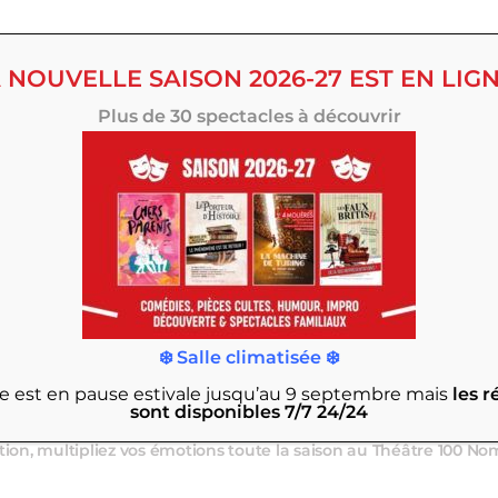
 NOUVELLE SAISON 2026-27 EST EN LIGN
Plus de 30 spectacles à découvrir
❄️ Salle climatisée ❄️
ngar à Bananes sur l’ile de Nantes, avec 330 places confortables
rie est en pause estivale jusqu’au 9 septembre
mais
les r
ne programmation divertissante aussi accessible qu’exigeante.
sont disponibles 7/7 24/24
ations originales, comédies, spectacles familiaux, d’humour ou
tion, multipliez vos émotions toute la saison au Théâtre 100 No