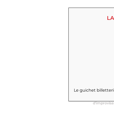
LA
Situé au Ha
Le guichet billette
découvrez u
succès, cré
d’improvisa