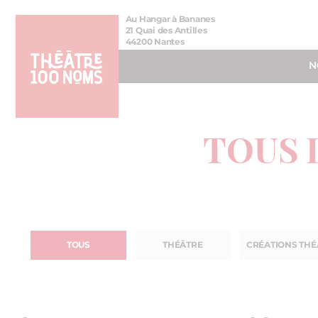
Aller
Aller au
Au Hangar à Bananes
au
contenu
21 Quai des Antilles
44200 Nantes
menu
N
TOUS 
TOUS
THÉÂTRE
CRÉATIONS THÉ