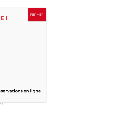
FERMER
E !
,
éservations en ligne
 Pièces à
ms.