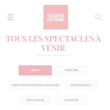
Aller
Aller au
au
contenu
menu
TOUS LES SPECTACLES À
VENIR
TOUS
THÉÂTRE
CRÉATIONS THÉÂTRE 100 NOMS
DÉGENRÉ·ES !
EN FAMILLE
HUMOUR