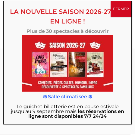
succès, créations originales, comédies, spectacles
FERMER
LA NOUVELLE SAISON 2026-27 EST
familiaux, d’humour ou d’improvisation, multipliez vos
EN LIGNE !
émotions toute la saison au Théâtre 100 Noms.
Plus de 30 spectacles à découvrir
Abonnez-vous à
notre Newsletter :
Actualités, exclusivités, mises en vente des
❄️ Salle climatisée ❄️
nouveaux spectacles, offres & bons plans…
Le guichet billetterie est en pause estivale
jusqu’au 9 septembre
mais
les réservations en
JE M'INSCRIS
ligne sont disponibles 7/7 24/24