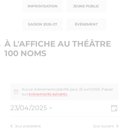
IMPROVISATION
JEUNE PUBLIC
SAISON 2026-27
ÉVÉNEMENT
À L'AFFICHE AU THÉÂTRE
100 NOMS
Aucun évènements planifié pour 23 avril 2025. Passer
aux
évènements suivants
.
23/04/2025
NAV
NAVI
Jour
Sélectionnez
DE
PAR
une
VUE
Jour précédent
Jour suivant
date.
CON