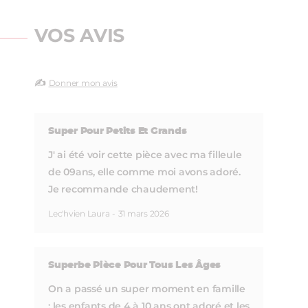
VOS AVIS
✍️
Donner mon avis
Super Pour Petits Et Grands
J' ai été voir cette pièce avec ma filleule
de 09ans, elle comme moi avons adoré.
Je recommande chaudement!
Lec'hvien Laura
-
31 mars 2026
Superbe Pièce Pour Tous Les Âges
On a passé un super moment en famille
: les enfants de 4 à 10 ans ont adoré et les