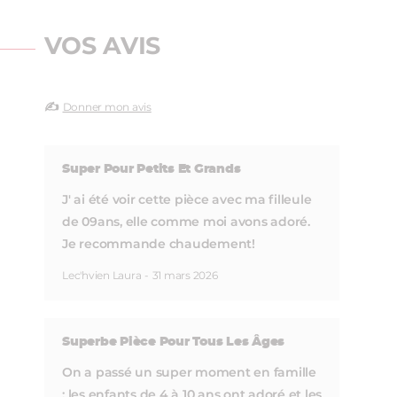
VOS AVIS
✍️
Donner mon avis
Super Pour Petits Et Grands
J' ai été voir cette pièce avec ma filleule
de 09ans, elle comme moi avons adoré.
Je recommande chaudement!
Lec'hvien Laura
-
31 mars 2026
Superbe Pièce Pour Tous Les Âges
On a passé un super moment en famille
: les enfants de 4 à 10 ans ont adoré et les