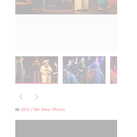
📸
Sli-k / BK Sine Photo