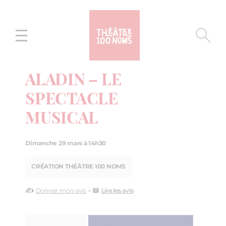
Aller
Aller au
au
contenu
menu
ALADIN – LE
SPECTACLE
MUSICAL
Dimanche 29 mars à 14h30
CRÉATION THÉÂTRE 100 NOMS
✍️
• 📖
Donner mon avis
Lire les avis