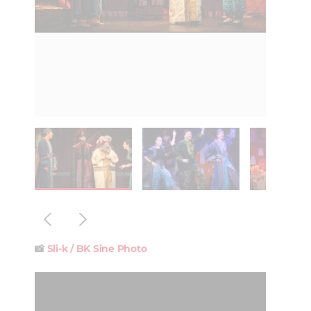
📸
Sli-k / BK Sine Photo