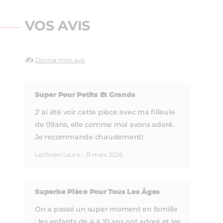
VOS AVIS
✍️
Donner mon avis
Super Pour Petits Et Grands
J' ai été voir cette pièce avec ma filleule
de 09ans, elle comme moi avons adoré.
Je recommande chaudement!
Lec'hvien Laura
-
31 mars 2026
Superbe Pièce Pour Tous Les Âges
On a passé un super moment en famille
: les enfants de 4 à 10 ans ont adoré et les