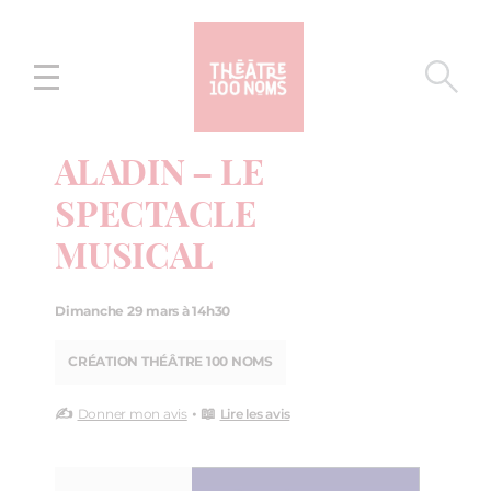
Aller
Aller au
au
contenu
menu
ALADIN – LE
SPECTACLE
MUSICAL
Dimanche 29 mars à 14h30
CRÉATION THÉÂTRE 100 NOMS
✍️
• 📖
Donner mon avis
Lire les avis