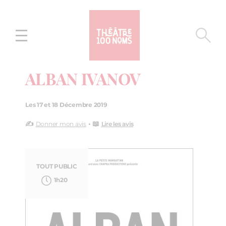
Aller
Aller au
au
contenu
menu
ALBAN IVANOV
Les 17 et 18 Décembre 2019
✍️
• 📖
Donner mon avis
Lire les avis
TOUT PUBLIC
1h20