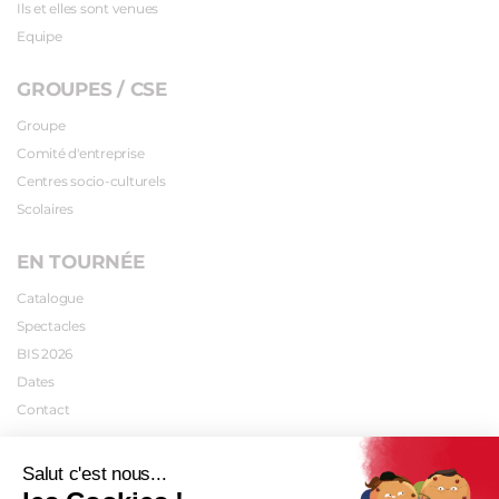
Ils et elles sont venues
Equipe
GROUPES / CSE
Groupe
Comité d'entreprise
Centres socio-culturels
Scolaires
EN TOURNÉE
Catalogue
Spectacles
BIS 2026
Dates
Contact
INFOS PRATIQUES
Salut c'est nous...