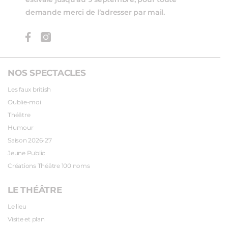
estivale jusqu’au 9 septembre, pour toute
demande merci de l’adresser par mail.
NOS SPECTACLES
Les faux british
Oublie-moi
Théâtre
Humour
Saison 2026-27
Jeune Public
Créations Théâtre 100 noms
LE THÉÂTRE
Le lieu
Visite et plan