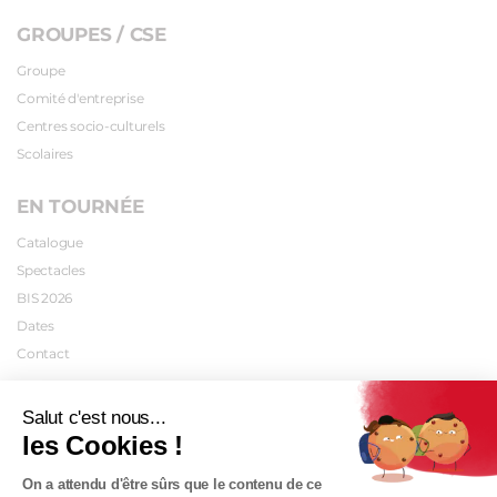
GROUPES / CSE
Groupe
Comité d'entreprise
Centres socio-culturels
Scolaires
EN TOURNÉE
Catalogue
Spectacles
BIS 2026
Dates
Contact
INFOS PRATIQUES
Salut c'est nous...
les Cookies !
Plan d'accès
Tarifs
On a attendu d'être sûrs que le contenu de ce