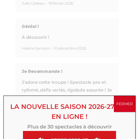
Julie Cailleau
-
19 février 2026
Génial !
À découvrir !
Helene Samson
-
10 décembre 2025
Je Recommande !
J'adore cette troupe ! Spectacle pro et
rythmé, défis variés, rigolade assurée ! Je
reviendrai ;)
FERMER
LA NOUVELLE SAISON 2026-27 EST
Helene
-
6 décembre 2025
EN LIGNE !
Plus de 30 spectacles à découvrir
LIRE TOUS LES COMMENTAIRES