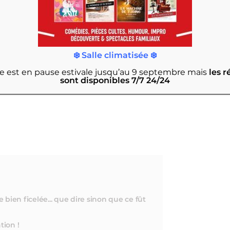
, les offres et bons plans !
❄️ Salle climatisée ❄️
rie est en pause estivale jusqu’au 9 septembre
mais
les r
sont disponibles 7/7 24/24
e bien ficelée... que dire sinon que ce fût
ion !