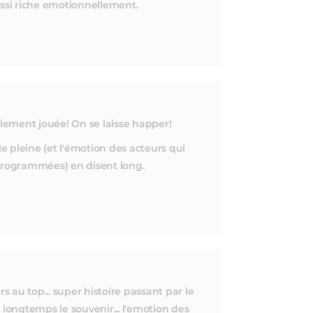
si riche emotionnellement.
ement jouée! On se laisse happer!
le pleine (et l'émotion des acteurs qui
 programmées) en disent long.
s au top... super histoire passant par le
ns longtemps le souvenir... l'emotion des