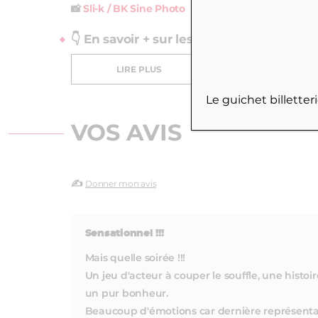
📸
Sli-k / BK Sine Photo
👇 En savoir + sur les comédiens, l’auteur
LIRE PLUS
Le guichet billette
VOS AVIS
✍️
Donner mon avis
Sensationnel !!!
Mais quelle soirée !!!
Un jeu d'acteur à couper le souffle, une histoir
un pur bonheur.
Beaucoup d'émotions car dernière représentat