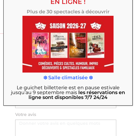
EN LIGNE !
✍️
Donner mon avis
Plus de 30 spectacles à découvrir
DONNER MON AVIS
Nom Prénom
Email
❄️ Salle climatisée ❄️
Le guichet billetterie est en pause estivale
jusqu’au 9 septembre
mais
les réservations en
Titre
ligne sont disponibles 7/7 24/24
Votre avis