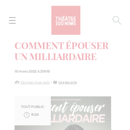
Aller
Aller au
au
contenu
menu
COMMENT ÉPOUSER
UN MILLIARDAIRE
10 mars 2022 à 20h15
✍️
• 📖
Donner mon avis
Lire les avis
TOUT PUBLIC
1h20