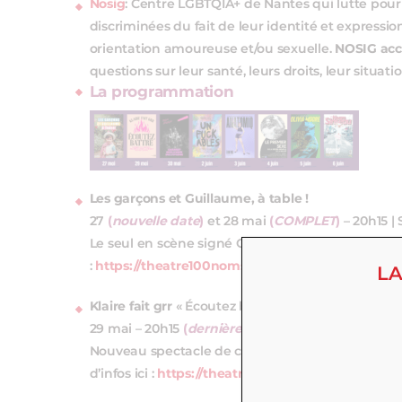
Nosig
: Centre LGBTQIA+ de Nantes qui lutte pou
discriminées du fait de leur identité et expressio
orientation amoureuse et/ou sexuelle.
NOSIG acc
questions sur leur santé, leurs droits, leur situati
La programmation
Les garçons et Guillaume, à table !
27
(
nouvelle date
)
et 28 mai
(
COMPLET
)
– 20h15 |
Le seul en scène signé Guillaume Gallienne, une so
:
https://theatre100noms.com/a-laffiche/les-garco
LA
Klaire fait grr
« Écoutez battre »
29 mai – 20h15
(
dernières places
)
| Spectacle musi
Nouveau spectacle de chansons pas chantées de l
d’infos ici :
https://theatre100noms.com/a-laffiche/