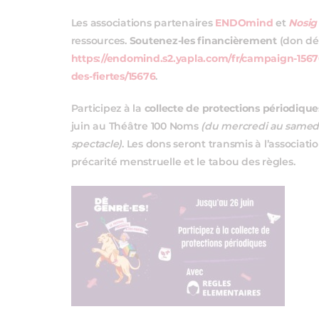
Les associations partenaires
ENDOmind
et
Nosig
ressources.
Soutenez-les financièrement
(don dé
https://endomind.s2.yapla.com/fr/campaign-15676/
des-fiertes/15676
.
Participez à la
collecte de protections périodique
juin au Théâtre 100 Noms
(du mercredi au samedi
spectacle)
. Les dons seront transmis à l’associati
précarité menstruelle et le tabou des règles.