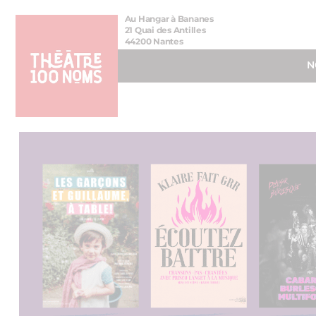
Aller
Aller au
Au Hangar à Bananes
au
contenu
21 Quai des Antilles
44200 Nantes
menu
N