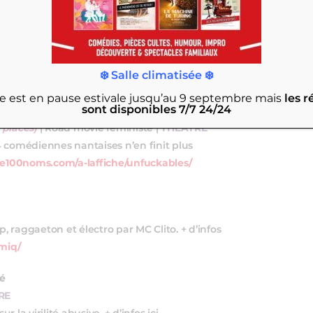
pour public adulte et averti |
CABARET
t : effeuillage, strip-tease, performances,
ci :
https://theatre100noms.com/a-
❄️ Salle climatisée ❄️
rie est en pause estivale jusqu’au 9 septembre
mais
les r
sont disponibles 7/7 24/24
 places)
| Road movie féministe |
THEATRE
4 comédiennes nantaises n’en finit plus
tre100noms.com/a-laffiche/unfuckables/
 raggaeton et électro par MC Clito. + d’infos
miq/
té
RE