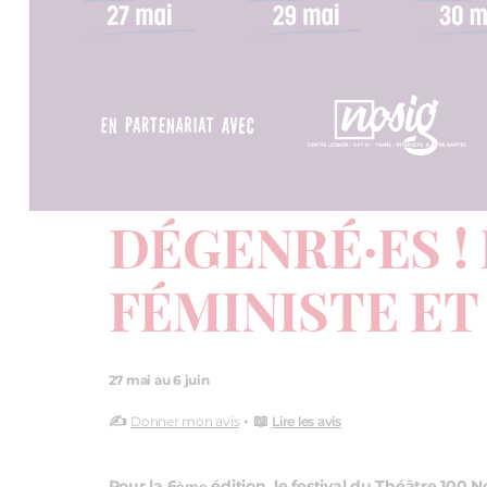
DÉGENRÉ·ES ! 
FÉMINISTE ET
27 mai au 6 juin
✍️
• 📖
Donner mon avis
Lire les avis