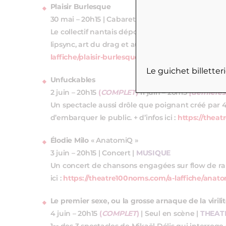
Plaisir Burlesque
30 mai – 20h15 | Cabaret burlesque et multiforme 
Le collectif nantais dépoussière l’image du cabare
lipsync, art du drag et autres surprises ! + d’infos i
laffiche/plaisir-burlesque/
Le guichet billette
Unfuckables
2 juin – 20h15
(
COMPLET
)
11 juin – 20h15
(dernières
Un spectacle aussi drôle que poignant créé par 
d’embarquer le public. + d’infos ici :
https://thea
Élodie Milo
« AnatomiQ »
3 juin – 20h15 | Concert |
MUSIQUE
Un concert de chansons engagées sur flow de rap,
ici :
https://theatre100noms.com/a-laffiche/anato
Le premier sexe, ou la grosse arnaque de la virili
4 juin – 20h15
(
COMPLET
)
| Seul en scène |
THEAT