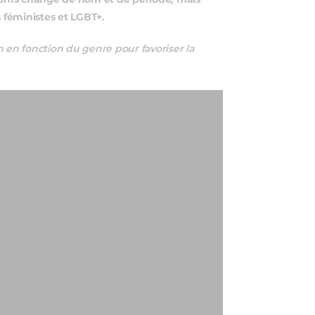
 Noms change de nom et de période, mais
 féministes et LGBT+.
n en fonction du genre pour favoriser la