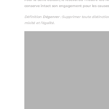
Pour la 6
édition, le festival du Théâtre 100
ème
conserve intact son engagement pour les causes
Définition
Dégenrer
: Supprimer toute distinctio
mixité et l’égalité.