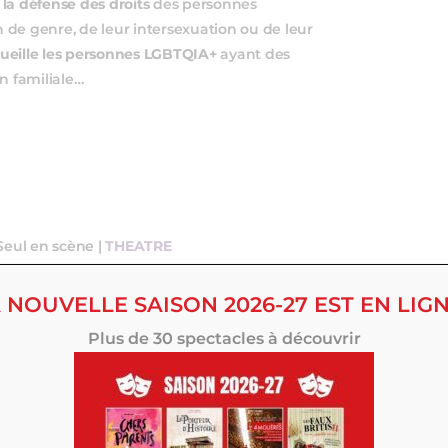
r
la défense des droits
des personnes
n de genre, de leur intersexuation ou de leur
ueille les personnes LGBTQIA+
ayant des
on familiale…
 Seul en scène |
THEATRE
rte de coming out à l’envers. + d’infos ici
ns-et-guillaume-a-table/
 NOUVELLE SAISON 2026-27 EST EN LIGN
Plus de 30 spectacles à découvrir
cal |
THEATRE/CONCERT
a « Anne Sylvestre » nouvelle génération. +
klaire-fait-grr-nouveau-spectacle/