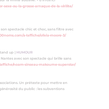
 la virilité abusive. + d’infos ici
-sexe-ou-la-grosse-arnaque-de-la-virilite/
son spectacle chic et choc, sans filtre avec
100noms.com/a-laffiche/olivia-moore-3/
Stand up |
HUMOUR
antes avec son spectacle qui brille sans
-laffiche/noam-sinseau-makoume-superstar/
ssociations. Un prétexte pour mettre en
 générosité du public : les subventions