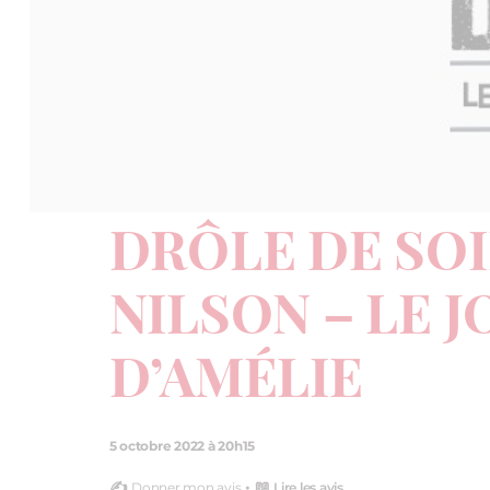
DRÔLE DE SOI
NILSON – LE 
D’AMÉLIE
5 octobre 2022 à 20h15
✍️
• 📖
Donner mon avis
Lire les avis