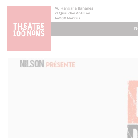
Aller
Aller au
Au Hangar à Bananes
au
contenu
21 Quai des Antilles
44200 Nantes
menu
N