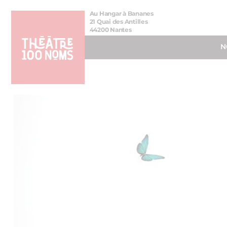
Aller
Aller au
Au Hangar à Bananes
au
contenu
21 Quai des Antilles
44200 Nantes
menu
N