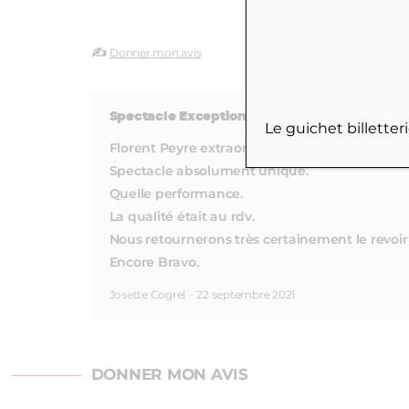
✍️
Donner mon avis
Spectacle Exceptionnel
Le guichet billette
Florent Peyre extraordinaire.
Spectacle absolument unique.
Quelle performance.
La qualité était au rdv.
Nous retournerons très certainement le revoir 
Encore Bravo.
Josette Cogrel
-
22 septembre 2021
DONNER MON AVIS