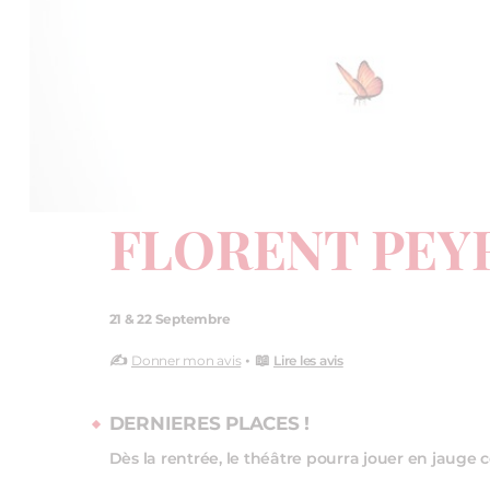
FLORENT PEY
21 & 22 Septembre
✍️
• 📖
Donner mon avis
Lire les avis
DERNIERES PLACES !
Dès la rentrée, le théâtre pourra jouer en jauge 