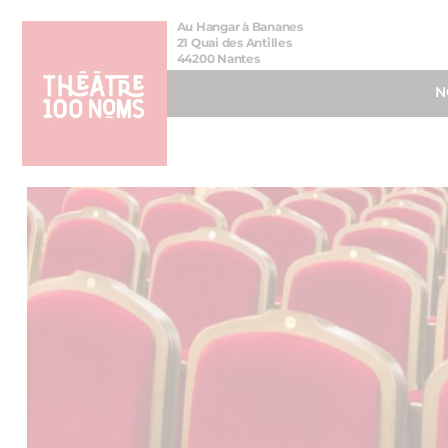
Aller
Aller au
Au Hangar à Bananes
au
contenu
21 Quai des Antilles
44200 Nantes
menu
N