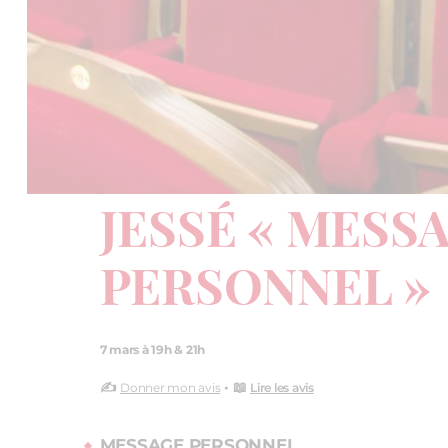
JESSÉ « MESS
PERSONNEL »
7 mars à 19h & 21h
✍️
• 📖
Donner mon avis
Lire les avis
MESSAGE PERSONNEL