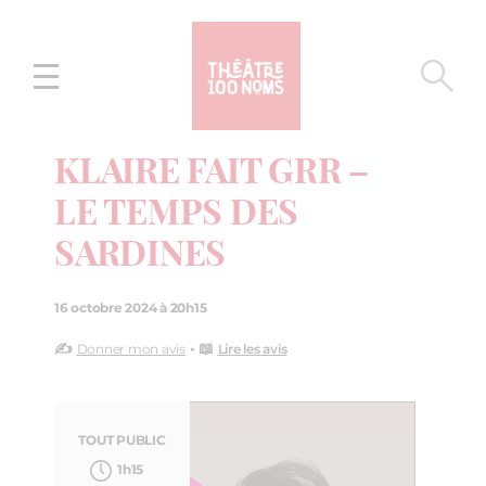
Aller
Aller au
au
contenu
menu
KLAIRE FAIT GRR –
LE TEMPS DES
SARDINES
16 octobre 2024 à 20h15
✍️
• 📖
Donner mon avis
Lire les avis
TOUT PUBLIC
1h15