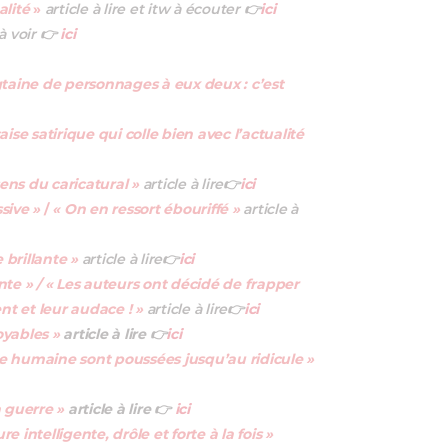
lité
»
article à lire et itw à écouter
👉
ici
à voir
👉
ici
ngtaine de personnages à eux deux : c’est
ise satirique qui colle bien avec l’actualité
sens du caricatural »
article à lire
👉
ici
sive »
/
« On en ressort ébouriffé »
article à
 brillante »
article à lire
👉
ici
te » / « Les auteurs ont décidé de frapper
ent et leur audace ! »
article à lire
👉
ici
oyables »
article à lire
👉
ici
tise humaine sont poussées jusqu’au ridicule »
a guerre »
article à lire 👉
ici
re intelligente, drôle et forte à la fois »