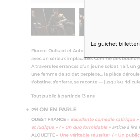
Le guichet billette
Florent Oulkaïd et Antoine Le Frère prennent cett
avec un sérieux implacable. Comme des bouffons : p
À travers les errances d’un jeune soldat naïf, un 
une femme de soldat perplexe… la pièce déroule
s’obstine, s’enferre, se raconte — jusqu’au ridicule
Tout public
à partir de 13 ans
🕬 ON EN PARLE
OUEST FRANCE
« Excellente comédie satirique »
et ludique » / « Un duo formidable »
article à lire
ALOUETTE
« Une véritable réussite» / « Un public