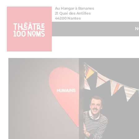
Aller
Aller au
Au Hangar à Bananes
au
contenu
21 Quai des Antilles
44200 Nantes
menu
N