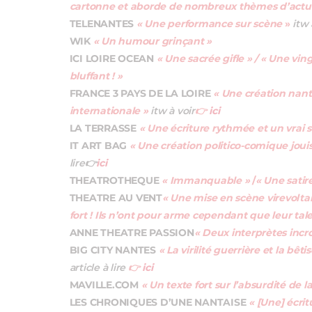
cartonne et aborde de nombreux thèmes d’actua
TELENANTES
«
Une performance sur scène
»
itw 
WIK
« Un humour grinçant »
ICI LOIRE OCEAN
« Une sacrée gifle » / « Une vi
bluffant ! »
FRANCE 3 PAYS DE LA LOIRE
« Une création nanta
internationale »
itw à voir
👉
ici
LA TERRASSE
« Une écriture rythmée et un vrai 
IT ART BAG
« Une création politico-comique jouis
lire
👉
ici
THEATROTHEQUE
« Immanquable »
/
« Une satire
THEATRE AU VENT
« Une mise en scène virevoltan
fort ! Ils n’ont pour arme cependant que leur tal
ANNE THEATRE PASSION
« Deux interprètes incr
BIG CITY NANTES
« La virilité guerrière et la bê
article à lire
👉
ici
MAVILLE.COM
« Un texte fort sur l’absurdité de l
LES CHRONIQUES D’UNE NANTAISE
« [Une] écritu