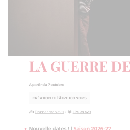
LA GUERRE D
À partir du 7 octobre
CRÉATION THÉÂTRE 100 NOMS
✍️
• 📖
Donner mon avis
Lire les avis
Nouvelle dates ! |
Saison 2026-27