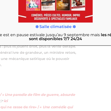
❄️ Salle climatisée ❄️
rie est en pause estivale jusqu’au 9 septembre
mais
les r
sont disponibles 7/7 24/24
e absurdité à bras‑le‑corps, en la traitant
lus ils jouent droit, plus la vérité dérape.
général ivre de grandeur, un ministre retors,
 une mécanique satirique où le pouvoir
.
 / « Une parodie de film de guerre, absurde
👉
ici
 qui ne cesse de rire» / «
Une comédie qui