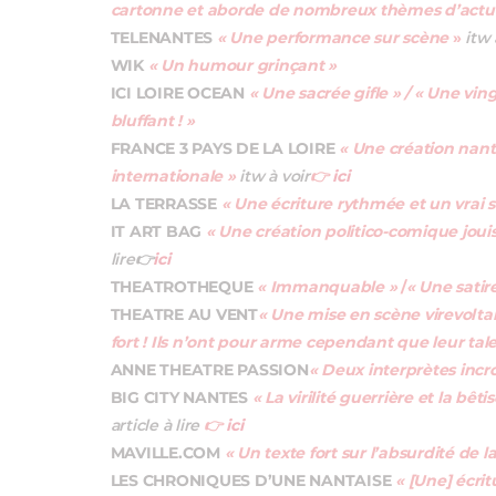
cartonne et aborde de nombreux thèmes d’actua
TELENANTES
«
Une performance sur scène
»
itw 
WIK
« Un humour grinçant »
ICI LOIRE OCEAN
« Une sacrée gifle » / « Une vi
bluffant ! »
FRANCE 3 PAYS DE LA LOIRE
« Une création nanta
internationale »
itw à voir
👉
ici
LA TERRASSE
« Une écriture rythmée et un vrai 
IT ART BAG
« Une création politico-comique jouis
lire
👉
ici
THEATROTHEQUE
« Immanquable »
/
« Une satire
THEATRE AU VENT
« Une mise en scène virevoltan
fort ! Ils n’ont pour arme cependant que leur tal
ANNE THEATRE PASSION
« Deux interprètes incr
BIG CITY NANTES
« La virilité guerrière et la bê
article à lire
👉
ici
MAVILLE.COM
« Un texte fort sur l’absurdité de l
LES CHRONIQUES D’UNE NANTAISE
« [Une] écritu