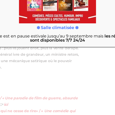
❄️ Salle climatisée ❄️
rie est en pause estivale jusqu’au 9 septembre
mais
les r
sont disponibles 7/7 24/24
e absurdité à bras‑le‑corps, en la traitant
lus ils jouent droit, plus la vérité dérape.
général ivre de grandeur, un ministre retors,
 une mécanique satirique où le pouvoir
.
 / « Une parodie de film de guerre, absurde
👉
ici
 qui ne cesse de rire» / «
Une comédie qui