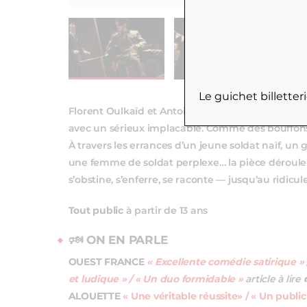
Le guichet billette
Florent Oulkaïd et Antoine Le Frère prennent cett
avec un sérieux implacable. Comme des bouffons : p
À travers les errances d’un jeune soldat naïf, un 
une femme de soldat perplexe… la pièce déroule
s’obstine, s’enferre, se raconte — jusqu’au ridicule
Tout public
à partir de 13 ans
🕬 ON EN PARLE
OUEST FRANCE
« Excellente comédie satirique »
et ludique » / « Un duo formidable »
article à lire
ALOUETTE
« Une véritable réussite» / « Un public