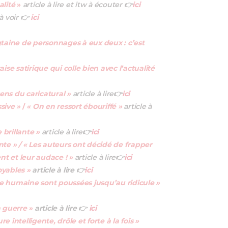
lité
»
article à lire et itw à écouter
👉
ici
à voir
👉
ici
ngtaine de personnages à eux deux : c’est
ise satirique qui colle bien avec l’actualité
sens du caricatural »
article à lire
👉
ici
sive »
/
« On en ressort ébouriffé »
article à
 brillante »
article à lire
👉
ici
te » / « Les auteurs ont décidé de frapper
ent et leur audace ! »
article à lire
👉
ici
oyables »
article à lire
👉
ici
tise humaine sont poussées jusqu’au ridicule »
a guerre »
article à lire 👉
ici
re intelligente, drôle et forte à la fois »