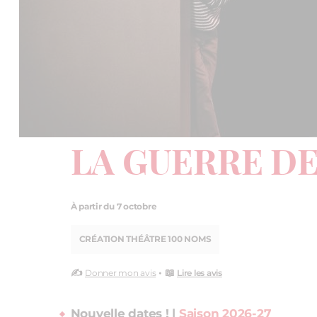
LA GUERRE D
À partir du 7 octobre
CRÉATION THÉÂTRE 100 NOMS
✍️
• 📖
Donner mon avis
Lire les avis
Nouvelle dates ! |
Saison 2026-27