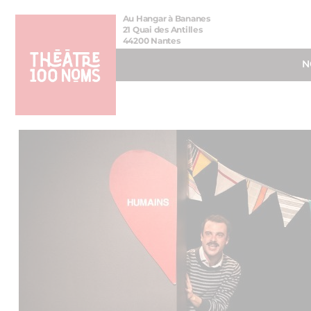
Aller
Aller au
Au Hangar à Bananes
au
contenu
21 Quai des Antilles
44200 Nantes
menu
N